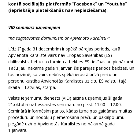
kontā sociālajās platformās “Facebook” un “Youtube”
(iepriekšēja pieteikšanās nav nepieciešama).
VID seminārs uzņēmējiem
“Kā sagatavoties darījumiem ar Apvienoto Karalisti?”
Līdz šī gada 31.decembrim ir spēkā pārejas periods, kurā
Apvienotā Karaliste vairs nav Eiropas Savienības (ES)
dalībvalsts, bet uz to turpina attiekties ES tiesības un pienākumi.
Taču jau nākamā gada 1.janvārī šis pārejas periods beidzas, un
tas nozīmē, ka vairs nebūs spēkā ierastā brīvā preču un
personu kustība Apvienotās Karalistes uz citu ES valstu, tajā
skaitā – Latvijas, starpā.
Valsts ieņēmumu dienests (VID) aicina uzņēmējus šī gada
21.oktobrī uz tiešsaistes semināru no plkst. 11.00 – 12.00.
Seminārā informēsim par to, kādas izmaiņas gaidāmas muitas
procedūru un nodokļu piemērošanā preču un pakalpojumu
piegādē uz/no Apvienotās Karalistes no nākamā gada
1.janvāra.