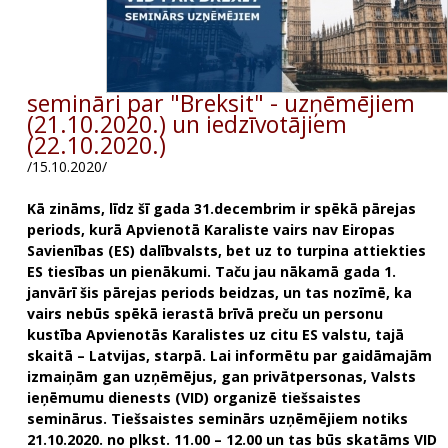
semināri par "Breksit" - uzņēmējiem
(21.10.2020.) un iedzīvotājiem
(22.10.2020.)
/15.10.2020/
Kā zināms, līdz šī gada 31.decembrim ir spēkā pārejas
periods, kurā Apvienotā Karaliste vairs nav Eiropas
Savienības (ES) dalībvalsts, bet uz to turpina attiekties
ES tiesības un pienākumi. Taču jau nākamā gada 1.
janvārī šis pārejas periods beidzas, un tas nozīmē, ka
vairs nebūs spēkā ierastā brīvā preču un personu
kustība Apvienotās Karalistes uz citu ES valstu, tajā
skaitā – Latvijas, starpā. Lai informētu par gaidāmajām
izmaiņām gan uzņēmējus, gan privātpersonas, Valsts
ieņēmumu dienests (VID) organizē tiešsaistes
seminārus. Tiešsaistes seminārs uzņēmējiem notiks
21.10.2020. no plkst. 11.00 – 12.00 un tas būs skatāms VID