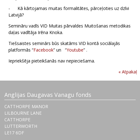
- Kā kārtojamas muitas formalitātes, pārceļoties uz dzīvi
Latvijā?
Semināru vadīs VID Muitas pārvaldes Muitošanas metodikas
daļas vadītāja Irēna Knoka.
Tiešsaistes seminārs būs skatāms VID kontā sociālajās
platformās “
Facebook
” un “
Youtube
” .
Iepriekšēja pieteikšanās nav nepieciešama.
« Atpakaļ
Anglijas Daugavas Vanagu fonds
CATTHORPE MANOR
LILBOURNE LANE
CATTHORPE
LUTTERWORTH
‌LE17 6DF