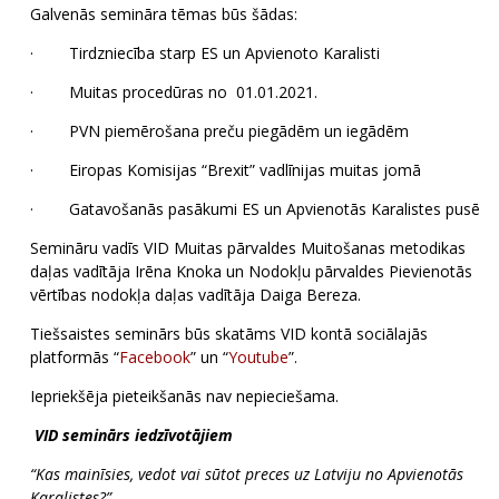
Galvenās semināra tēmas būs šādas:
· Tirdzniecība starp ES un Apvienoto Karalisti
· Muitas procedūras no 01.01.2021.
· PVN piemērošana preču piegādēm un iegādēm
· Eiropas Komisijas “Brexit” vadlīnijas muitas jomā
· Gatavošanās pasākumi ES un Apvienotās Karalistes pusē
Semināru vadīs VID Muitas pārvaldes Muitošanas metodikas
daļas vadītāja Irēna Knoka un Nodokļu pārvaldes Pievienotās
vērtības nodokļa daļas vadītāja Daiga Bereza.
Tiešsaistes seminārs būs skatāms VID kontā sociālajās
platformās “
Facebook
” un “
Youtube
”.
Iepriekšēja pieteikšanās nav nepieciešama.
VID seminārs iedzīvotājiem
“Kas mainīsies, vedot vai sūtot preces uz Latviju no Apvienotās
Karalistes?”