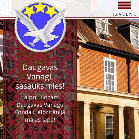
IZVĒLNE
Daugavas
Vanagi,
sasauksimies!
Laipni lūdzam
Daugavas Vanagu
Fonda Lielbritānijā
mājas lapā!