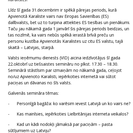
Līdz šī gada 31.decembrim ir spēkā pārejas periods, kurā
Apvienotā Karaliste vairs nav Eiropas Savienības (ES)
dalībvalsts, bet uz to turpina attiekties ES tiesības un pienākumi.
Taču jau nākamā gada 1.janvārī šis pārejas periods beidzas, un
tas nozīmē, ka vairs nebūs spēkā ierastā brīvā preču un
personu kustība Apvienotās Karalistes uz citu ES valstu, tajā
skaitā – Latvijas, starpā.
Valsts ieņēmumu dienests (VID) aicina iedzīvotājus šī gada
22.oktobrī uz tiešsaistes semināru no plkst. 17.30 – 18.30.
Seminārā stāstīsim par izmaiņām no nākamā gada, ceļojot
no/uz Apvienoto Karalisti, iepērkoties internetā vai sūtot
paciņas un dāvanas no šīs valsts.
Galvenās semināra tēmas:
- Personīgā bagāža: ko varēsim ievest Latvijā un ko vairs ne?
- Kas mainīsies, iepērkoties Lielbritānijas interneta veikalos?
- Kad un kādi nodokļi jāmaksā par paciņām – pasta
sūtījumiem uz Latviju?