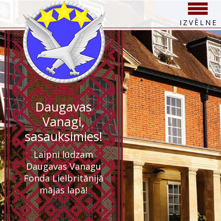
IZVĒLNE
Daugavas
Vanagi,
sasauksimies!
Laipni lūdzam
Daugavas Vanagu
Fonda Lielbritānijā
mājas lapā!