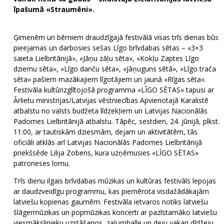
īpašumā «Straumēni».
Ģimenēm un bērniem draudzīgajā festivālā visas trīs dienas būs
pieejamas un darbosies sešas Līgo brīvdabas sētas – «3×3
saieta Lielbritānijā», «Jāņu zāļu sēta», «Kokļu Zaptes Līgo
dziemu sēta», «Līgo danču sēta», «Jāņuguns sētā», «Līgo trača
sēta» pašiem mazākajiem līgotājiem un jaunā «Rīgas sēta».
Festivāla kultūrizglītojošā programma «LĪGO SĒTAS» tapusi ar
Ārlietu ministrijas/Latvijas vēstniecības Apvienotajā Karalistē
atbalstu no valsts budžeta līdzekļiem un Latvijas Nacionālās
Padomes Lielbritānijā atbalstu. Tāpēc, sestdien, 24. jūnijā, plkst.
11:00, ar tautiskām dziesmām, dejam un aktivitātēm, tās
oficiāli atklās arī Latvijas Nacionālās Padomes Lielbritānijā
priekšsēde Lilija Zobens, kura uzņēmusies «LĪGO SĒTAS»
patroneses lomu.
Trīs dienu ilgais brīvdabas mūzikas un kultūras festivāls lepojas
ar daudzveidīgu programmu, kas piemērota visdažādākajām
latviešu kopienas gaumēm. Festivāla ietvaros notiks latviešu
šlāgermūzikas un popmūzikas koncerti ar pazīstamāko latviešu
viesmākslinieku uzstāšanos, zaļumballe un deju vakari dīdžeju