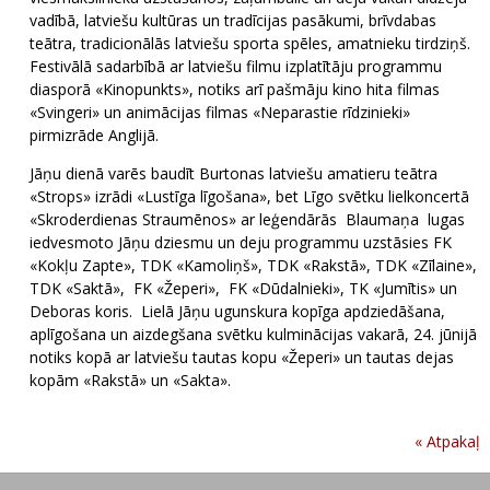
vadībā, latviešu kultūras un tradīcijas pasākumi, brīvdabas
teātra, tradicionālās latviešu sporta spēles, amatnieku tirdziņš.
Festivālā sadarbībā ar latviešu filmu izplatītāju programmu
diasporā «Kinopunkts», notiks arī pašmāju kino hita filmas
«Svingeri» un animācijas filmas «Neparastie rīdzinieki»
pirmizrāde Anglijā.
Jāņu dienā varēs baudīt Burtonas latviešu amatieru teātra
«Strops» izrādi «Lustīga līgošana», bet Līgo svētku lielkoncertā
«Skroderdienas Straumēnos» ar leģendārās Blaumaņa lugas
iedvesmoto Jāņu dziesmu un deju programmu uzstāsies FK
«Kokļu Zapte», TDK «Kamoliņš», TDK «Rakstā», TDK «Zīlaine»,
TDK «Saktā», FK «Žeperi», FK «Dūdalnieki», TK «Jumītis» un
Deboras koris. Lielā Jāņu ugunskura kopīga apdziedāšana,
aplīgošana un aizdegšana svētku kulminācijas vakarā, 24. jūnijā
notiks kopā ar latviešu tautas kopu «Žeperi» un tautas dejas
kopām «Rakstā» un «Sakta».
« Atpakaļ