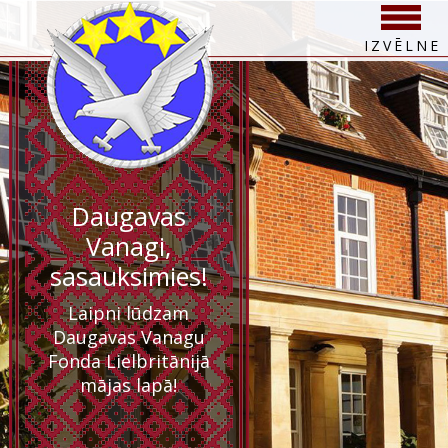
IZVĒLNE
Daugavas
Vanagi,
sasauksimies!
Laipni lūdzam
Daugavas Vanagu
Fonda Lielbritānijā
mājas lapā!