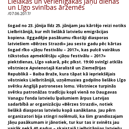
Lielākās un vērienīgākās Jāņu dienas
un Līgo svinības ārzemēs
/07.06.2017/
šogad no 23. jūnija līdz 25. jūnijam jau kārtējo reizi notiks
Lielbritānijā, kur mīt lielākā latviešu emigrācijas
kopiena. Ilggadējie pasākumu rīkotāji diasporas
latviešiem «Bērzes Strazdi» jau sesto gadu pēc kārtas
šogad rīko «Jāņu festivālu – 2017», kas pulcē vairākus
tūkstošus apmeklētāju «Jāņu festivālu – 2017»
piektdienas, Līgo vakarā, pēc plkst. 19:00 svinīgi atklās
vēstniece Apvienotajā Karalistē un Ziemeļīrijas
Republikā – Baiba Braže, kura tāpat kā iepriekšējais
vēstnieks Lielbritānijā, uzņēmusies godpilno lielāko Līgo
svētku Anglijā patroneses lomu. Vēstniece turpinās
svētku patronāžas tradīciju kopš vienā no Daugavas
Vanagu fonda latviešu īpašumiem ārpus Latvijas
sadarbībā ar organizāciju «Bērzes Strazdi», notiek
lielākā diasporas latviešu kopā sanākšana. Jau pērn
organizatori bija stingri nolēmuši, ka šim grandiozajam
Jāņu pasākumam ir jānotiek, tur kur tas ir svinēts jau
vairāk nekā 40 gadus – skaistajā Lielbritānijas latviešu