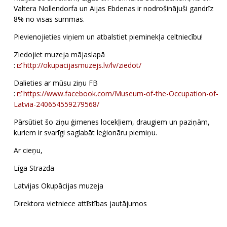
Valtera Nollendorfa un Aijas Ebdenas ir nodrošinājuši gandrīz
8% no visas summas.
Pievienojieties viņiem un atbalstiet pieminekļa celtniecību!
Ziedojiet muzeja mājaslapā
:
http://okupacijasmuzejs.lv/lv/ziedot/
Dalieties ar mūsu ziņu FB
:
https://www.facebook.com/Museum-of-the-Occupation-of-
Latvia-240654559279568/
Pārsūtiet šo ziņu ģimenes locekļiem, draugiem un paziņām,
kuriem ir svarīgi saglabāt leģionāru piemiņu.
Ar cieņu,
Līga Strazda
Latvijas Okupācijas muzeja
Direktora vietniece attīstības jautājumos