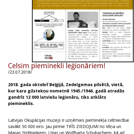
Celsim pieminekli leģionāriem!
/23.07.2018/
2018. gada oktobrī Beļģijā, Zedelgemas pilsētā, vietā,
kur kara gūstekņu nometnē 1945./1946. gadā atradās
gandrīz 12 000 latviešu leģionāru, tiks atklāts
piemineklis.
Latvijas Okupācijas muzejs ir uzņēmies pieminekļa celtniecībai
savākt 50 000 eiro. Jau pirmie TRĪS ZIEDOJUMI no Vilņa un
Maijas Strēlniekiem, Līgas un Wolfharta Schubachiem, kā arī