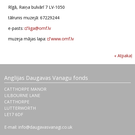
Rīgā, Raiņa bulvārī 7 LV-1050
tālrunis muzejā: 67229244
e-pasts:
liga@omf.lv
muzeja mājas lapa:
www.omf.lv
« Atpakaļ
Anglijas Daugavas Vanagu fonds
CATTHORPE MANOR
LILBOURNE LANE
CATTHORPE
LUTTERWORTH
‌LE17 6DF
E-mail: info@daugavasvanagi.co.uk