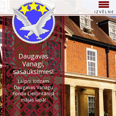
IZVĒLNE
Daugavas
Vanagi,
sasauksimies!
Laipni lūdzam
Daugavas Vanagu
Fonda Lielbritānijā
mājas lapā!