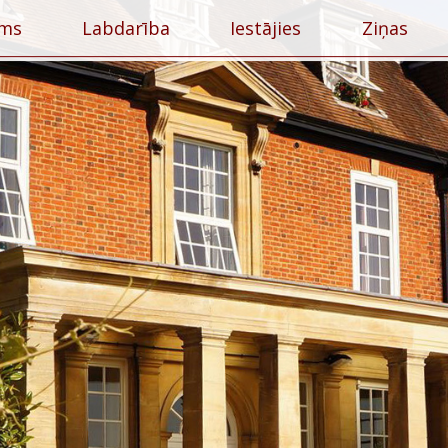
ums
Labdarība
Iestājies
Ziņas