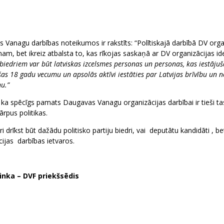
Vanagu darbības noteikumos ir rakstīts: “Polītiskajā darbībā DV organiz
am, bet ikreiz atbalsta to, kas rīkojas saskaņā ar DV organizācijas id
biedriem var būt latviskas izcelsmes personas un personas, kas iestājušā
as 18 gadu vecumu un apsolās aktīvi iestāties par Latvijas brīvību un
u.”
 ka spēcīgs pamats Daugavas Vanagu organizācijas darbībai ir tieši tas
ārpus politikas.
i drīkst būt dažādu politisko partiju biedri, vai deputātu kandidāti , 
cijas darbības ietvaros.
inka – DVF priekšsēdis