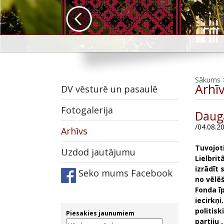
Sākums
Arhī
DV vēsturē un pasaulē
Fotogalerija
Dauga
/04.08.2
Arhīvs
Tuvojot
Uzdod jautājumu
Lielbrit
izrādīt 
Seko mums Facebook
no vēlē
Fonda ī
iecirkņi
politisk
Piesakies jaunumiem
partiju .