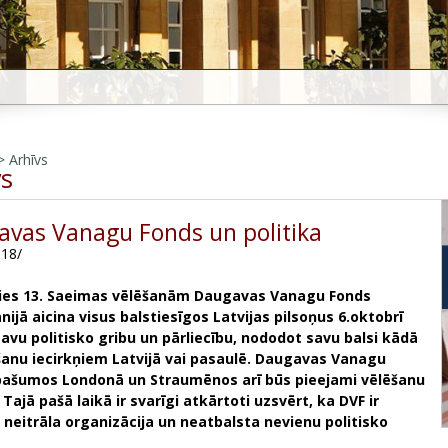
>
Arhīvs
vs
vas Vanagu Fonds un politika
018/
ies 13. Saeimas vēlēšanām Daugavas Vanagu Fonds
ānijā aicina visus balstiesīgos Latvijas pilsoņus 6.oktobrī
savu politisko gribu un pārliecību, nododot savu balsi kādā
šanu iecirkņiem Latvijā vai pasaulē. Daugavas Vanagu
pašumos Londonā un Straumēnos arī būs pieejami vēlēšanu
. Tajā pašā laikā ir svarīgi atkārtoti uzsvērt, ka DVF ir
i neitrāla organizācija un neatbalsta nevienu politisko