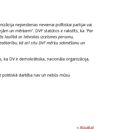
ācija nepieslienas nevienai polītiskai partijai vai
ejām un mērķiem”. DVF statūtos ir rakstīts, ka
“Par
s laulībā ar latviskas izcelsmes personu,
 neatkarību, kā arī citu DVF mērķu sekmēšanu un
, ka DV ir demokrātiska, nacionāla organizācija,
bet politiskā darbība nav un nebūs mūsu
« Atpakaļ