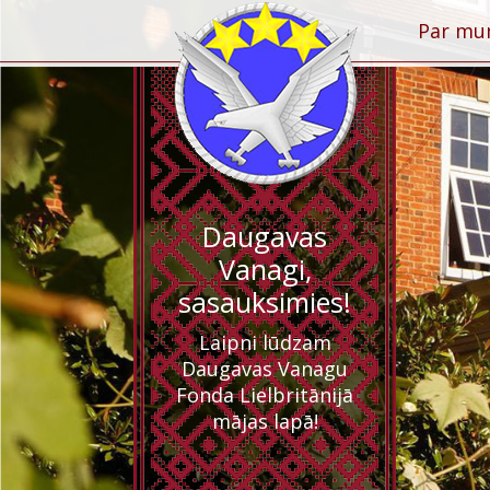
Par m
Daugavas
Vanagi,
sasauksimies!
Laipni lūdzam
Daugavas Vanagu
Fonda Lielbritānijā
mājas lapā!