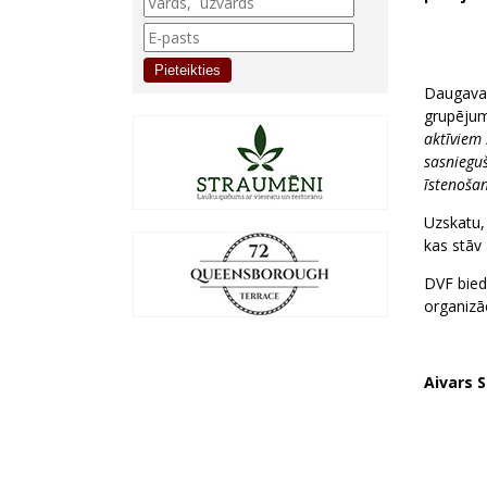
Pieteikties
Daugavas 
grupējum
aktīviem 
sasnieguš
īstenošan
Uzskatu,
kas stāv 
DVF biedr
organizā
Aivars S