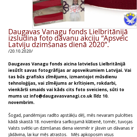
Daugavas Vanagu fonds Lielbritānijā
izsludina foto dāvanu akciju “Apsveic
Latviju dzimšanas dienā 2020”.
/20.10.2020/
Daugavas Vanagu fonds aicina latviešus Lielbritānijā
iesūtīt savas fotogrāfijas ar apsveikumiem Latvijai. Vai
tas būs grafisks zīmējums, izmantojot mūsdienu
tehnoloģijas, vai zīmējums ar krītiņiem, rokdarbi,
vienkārši smaids vai kāds cits foto sveiciens, sūti to
mums uz info@daugavasvanagi.co.uk līdz 10.
novembrim.
Šogad, pandēmijas radīto apstākļu dēļ, mēs nevaram pulcēties
kādā skaistā 18. novembra sarīkojumā klātienē, tomēr, tuvojas
Valsts svētki un dzimšanas diena vienmēr ir jāsvin un dāvanas ir
jādāvina, lai kur mēs atrastos. Mēs apkoposim visus