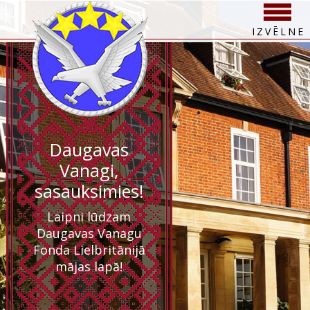
IZVĒLNE
Daugavas
Vanagi,
sasauksimies!
Laipni lūdzam
Daugavas Vanagu
Fonda Lielbritānijā
mājas lapā!