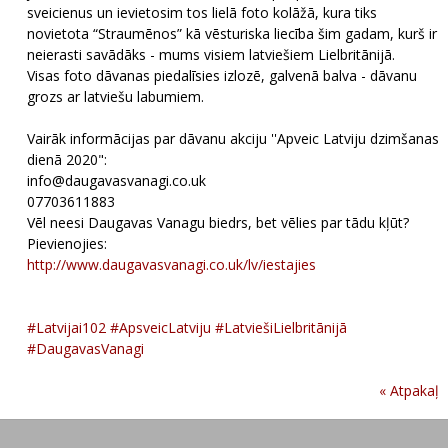
sveicienus un ievietosim tos lielā foto kolāžā, kura tiks
novietota “Straumēnos” kā vēsturiska liecība šim gadam, kurš ir
neierasti savādāks - mums visiem latviešiem Lielbritānijā.
Visas foto dāvanas piedalīsies izlozē, galvenā balva - dāvanu
grozs ar latviešu labumiem.
Vairāk informācijas par dāvanu akciju ''Apveic Latviju dzimšanas
dienā 2020":
info@daugavasvanagi.co.uk
‪07703611883 ‬
‪Vēl neesi Daugavas Vanagu biedrs, bet vēlies par tādu kļūt?
Pievienojies: ‬
http://www.daugavasvanagi.co.uk/lv/iestajies
#Latvijai102
#ApsveicLatviju
#LatviešiLielbritānijā
#DaugavasVanagi
« Atpakaļ