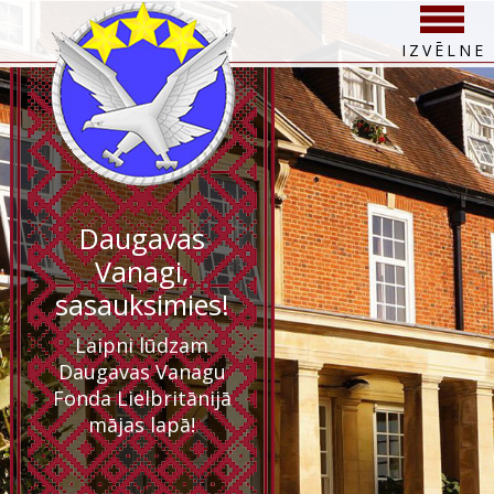
IZVĒLNE
Daugavas
Vanagi,
sasauksimies!
Laipni lūdzam
Daugavas Vanagu
Fonda Lielbritānijā
mājas lapā!