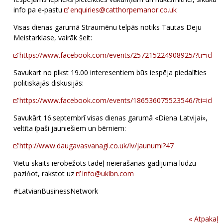
info pa e-pastu
enquiries@catthorpemanor.co.uk
Visas dienas garumā Straumēnu telpās notiks Tautas Deju
Meistarklase, vairāk šeit:
https://www.facebook.com/events/257215224908925/?ti=icl
Savukart no plkst 19.00 interesentiem būs iespēja piedalīties
politiskajās diskusijās:
https://www.facebook.com/events/186536075523546/?ti=icl
Savukārt 16.septembrī visas dienas garumā «Diena Latvijai»,
veltīta īpaši jauniešiem un bērniem:
http://www.daugavasvanagi.co.uk/lv/jaunumi?47
Vietu skaits ierobežots tādēļ neierašanās gadījumā lūdzu
pazińot, rakstot uz
info@uklbn.com
#LatvianBusinessNetwork
« Atpakaļ