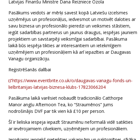
Latvijas Finanšu Ministre Dana Reizniece Ozola
Pasākums veidots ar mērķi savest kopā Latviešu izcelsmes
uzņēmējus un profesionāļus, iedvesmot un motivēt daloties ar
savu biznesa un profesionālo pieredzi un veiksmes stāstiem,
iegūt sadarbības partnerus un jaunus draugus, iespējas jauniem
projektiem un savstarpēji veiksmīgai sadarbībai. Pasākuma
laikā būs iespēja tikties ar interesantiem un ietekmīgiem
uzņēmējiem un profesionāļiem kā arī iepazīties ar Daugavas
Vanagu organizāciju.
Reģistrēšanās dalībai
https://www.eventbrite.co.uk/o/daugavas-vanagu-fonds-un-
lielbritanijas-latvijas-biznesa-klubs-17823066204
Pasākuma laikā varēsiet nobaudīt tradicionālo Catthorpe
Manor angļu Afternoon Tea, ko “Straumēnos” Jums
nodrošinājis DVF par tik vien kā £10 per person.
Šī ir lieliska iespeja iepazīt Straumēnu neformalā vidē satikties
ar ievērojamiem cilvekiem, uzņēmējiem un profesionāliem.
Iespējams iepriekš pieteikties vakariņām un naktsmītnei, sīkāka