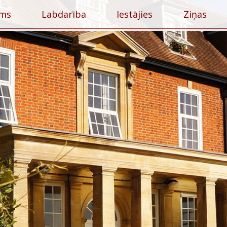
ums
Labdarība
Iestājies
Ziņas