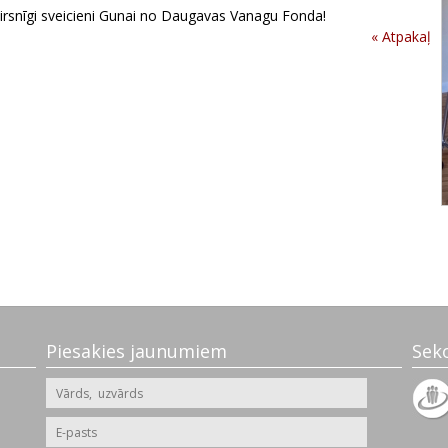
Sirsnīgi sveicieni Gunai no Daugavas Vanagu Fonda!
« Atpakaļ
Piesakies jaunumiem
Sek