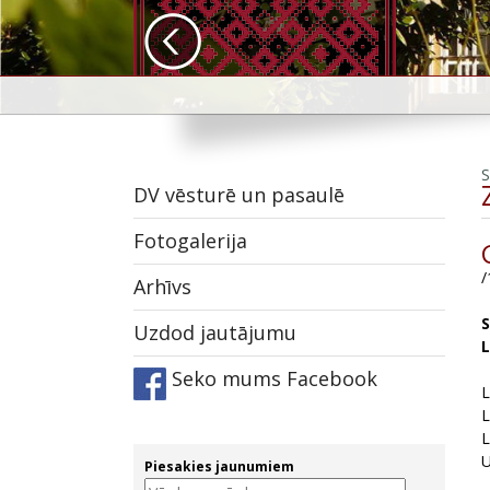
DV vēsturē un pasaulē
Fotogalerija
/
Arhīvs
S
Uzdod jautājumu
L
Seko mums Facebook
L
L
L
‌
Piesakies jaunumiem
‌