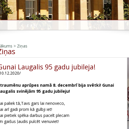
Sākums
>
Ziņas
Ziņas
Gunai Laugalis 95 gadu jubileja!
10.12.2020/
traumēnu aprūpes namā 8. decembrī bija svētki! Gunai
augalis svinējām 95 gadu jubileju!
ai paliek tā,Tavs gars lai nenoveco,
ai arī gadi prom kā gulbji iet!
ai pietiek spēka darbus pacelt plecam
Un gaišus ļaudis pulcēt vienuviet!