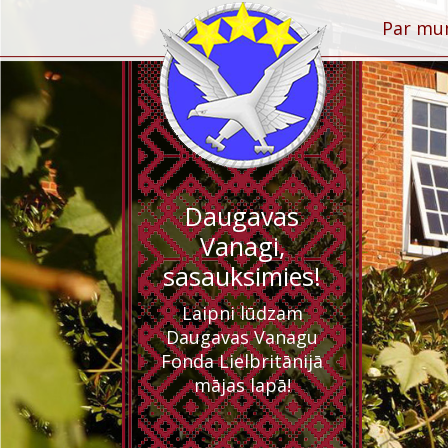
Par m
Daugavas
Vanagi,
sasauksimies!
Laipni lūdzam
Daugavas Vanagu
Fonda Lielbritānijā
mājas lapā!