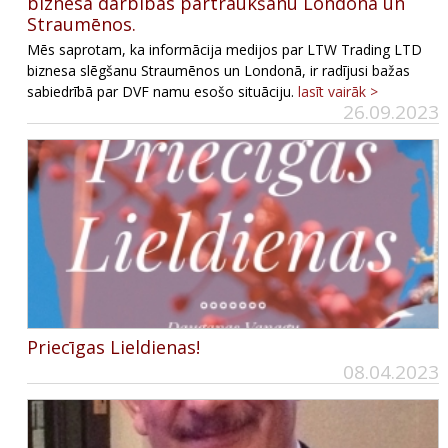
biznesa darbības pārtraukšanu Londonā un
Straumēnos.
Mēs saprotam, ka informācija medijos par LTW Trading LTD
biznesa slēgšanu Straumēnos un Londonā, ir radījusi bažas
sabiedrībā par DVF namu esošo situāciju.
lasīt vairāk >
26.09.2023
Priecīgas Lieldienas!
08.04.2023