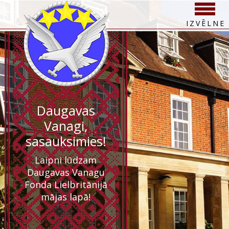
IZVĒLNE
Daugavas
Vanagi,
sasauksimies!
Laipni lūdzam
Daugavas Vanagu
Fonda Lielbritānijā
mājas lapā!