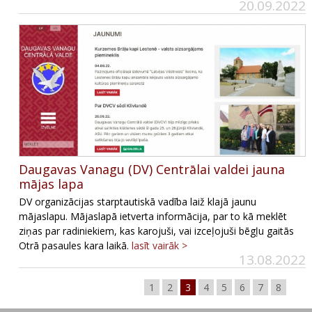
20.09.2022
Daugavas Vanagu (DV) Centrālai valdei jauna
mājas lapa
DV organizācijas starptautiskā vadība laiž klajā jaunu
mājaslapu. Mājaslapā ietverta informācija, par to kā meklēt
ziņas par radiniekiem, kas karojuši, vai izceļojuši bēgļu gaitās
Otrā pasaules kara laikā.
lasīt vairāk >
13.08.2022
1
2
3
4
5
6
7
8