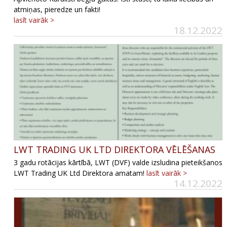
atmiņas, pieredze un fakti!
lasīt vairāk >
18.12.2022
LWT TRADING UK LTD DIREKTORA VĒLĒŠANAS
3 gadu rotācijas kārtībā, LWT (DVF) valde izsludina pieteikšanos
LWT Trading UK Ltd Direktora amatam!
lasīt vairāk >
14.12.2022