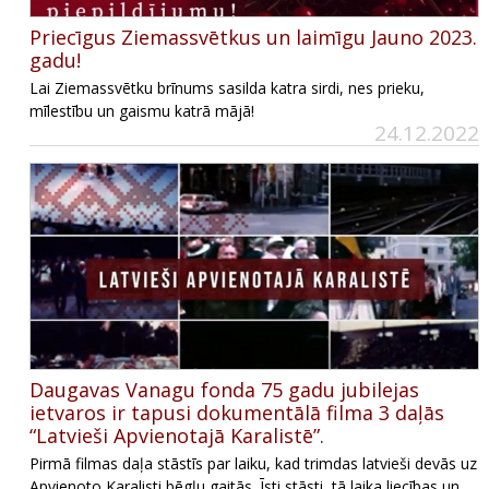
Priecīgus Ziemassvētkus un laimīgu Jauno 2023.
gadu!
Lai Ziemassvētku brīnums sasilda katra sirdi, nes prieku,
mīlestību un gaismu katrā mājā!
24.12.2022
Daugavas Vanagu fonda 75 gadu jubilejas
ietvaros ir tapusi dokumentālā filma 3 daļās
“Latvieši Apvienotajā Karalistē”.
Pirmā filmas daļa stāstīs par laiku, kad trimdas latvieši devās uz
Apvienoto Karalisti bēgļu gaitās. Īsti stāsti, tā laika liecības un