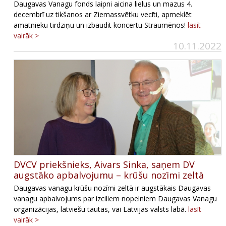
Daugavas Vanagu fonds laipni aicina lielus un mazus 4.
decembrī uz tikšanos ar Ziemassvētku vecīti, apmeklēt
amatnieku tirdziņu un izbaudīt koncertu Straumēnos!
lasīt
vairāk >
10.11.2022
DVCV priekšnieks, Aivars Sinka, saņem DV
augstāko apbalvojumu – krūšu nozīmi zeltā
Daugavas vanagu krūšu nozīmi zeltā ir augstākais Daugavas
vanagu apbalvojums par izciliem nopelniem Daugavas Vanagu
organizācijas, latviešu tautas, vai Latvijas valsts labā.
lasīt
vairāk >