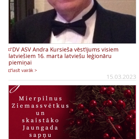
DV ASV Andra Kursieša vēstījums visiem
latviešiem 16. marta latviešu leģionāru
piemiņai
lasīt vairāk >
15.03.2023